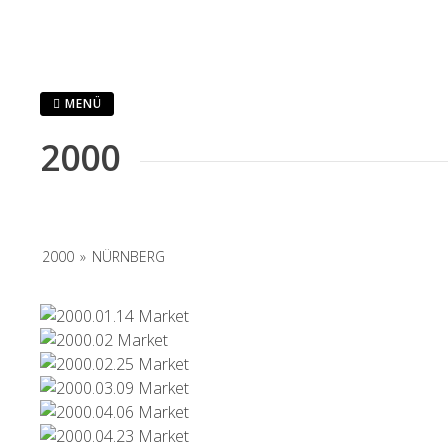
Zum
Inhalt
springen
MENÜ
2000
2000
»
NÜRNBERG